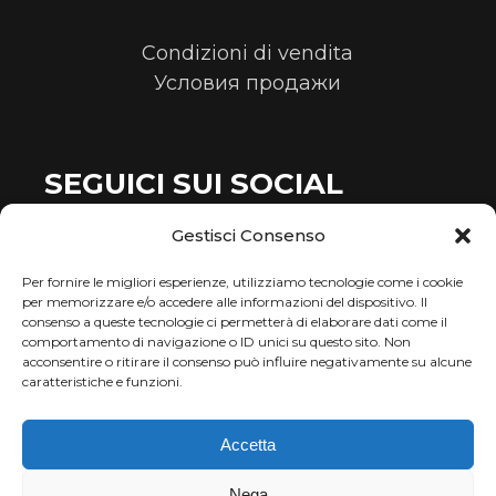
Condizioni di vendita
Условия продажи
SEGUICI SUI SOCIAL
Gestisci Consenso
Facebook
Instagram
Per fornire le migliori esperienze, utilizziamo tecnologie come i cookie
per memorizzare e/o accedere alle informazioni del dispositivo. Il
consenso a queste tecnologie ci permetterà di elaborare dati come il
comportamento di navigazione o ID unici su questo sito. Non
acconsentire o ritirare il consenso può influire negativamente su alcune
caratteristiche e funzioni.
ANNA GINTER
Accetta
C.F. GNT NNA 75H56 Z154R
Nega